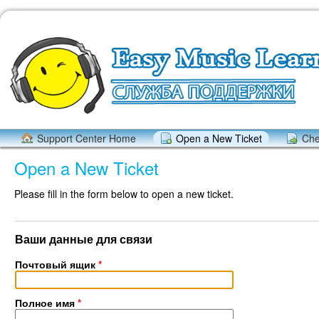
Support Center Home
Open a New Ticket
Che
Open a New Ticket
Please fill in the form below to open a new ticket.
Ваши данные для связи
Почтовый ящик
*
Полное имя
*