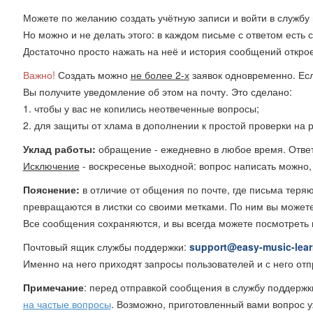
Можете по желанию создать учётную записи и войти в службу 
Но можно и не делать этого: в каждом письме с ответом есть 
Достаточно просто нажать на неё и история сообщений открое
Важно!
Создать можно
не более 2-х
заявок одновременно. Есл
Вы получите уведомление об этом на почту. Это сделано:
1. чтобы у вас не копились неотвеченные вопросы;
2. для защиты от хлама в дополнении к простой проверки на р
Уклад работы:
обращение - ежедневно в любое время. Ответ 
Исключение
- воскресенье выходной: вопрос написать можно, н
Пояснение:
в отличие от общения по почте, где письма теря
превращаются в листки со своими метками. По ним вы можете
Все сообщения сохраняются, и вы всегда можете посмотреть 
Почтовый ящик службы поддержки:
support
@
easy
-
music
-
lea
Именно на него приходят запросы пользователей и с него отп
Примечание
: перед отправкой сообщения в службу поддержк
на частые вопросы
. Возможно, приготовленный вами вопрос у