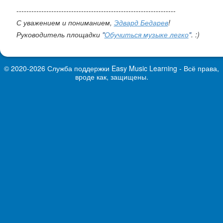
----------------------------------------------------------------
С уважением и пониманием,
Эдвард Бедарев
!
Руководитель площадки
"
Обучиться музыке легко
"
. :)
© 2020-2026 Служба поддержки
Easy Music Learning
- Всё права,
вроде как, защищены.